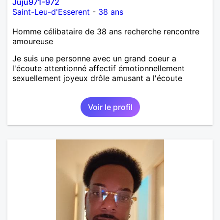
Juju971-972
Saint-Leu-d'Esserent
-
38 ans
Homme célibataire de 38 ans recherche rencontre
amoureuse
Je suis une personne avec un grand coeur a
l'écoute attentionné affectif émotionnellement
sexuellement joyeux drôle amusant a l'écoute
Voir le profil