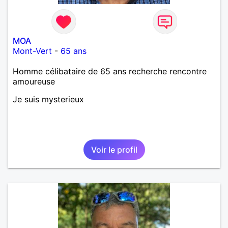
MOA
Mont-Vert
-
65 ans
Homme célibataire de 65 ans recherche rencontre
amoureuse
Je suis mysterieux
Voir le profil