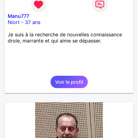
Manu777
Niort
-
37 ans
Je suis à la recherche de nouvelles connaissance
drole, marrante et qui aime se dépasser.
Voir le profil