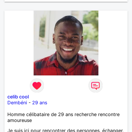
celib cool
Dembéni
-
29 ans
Homme célibataire de 29 ans recherche rencontre
amoureuse
Je suis ici pour rencontrer des personnes, échanger,