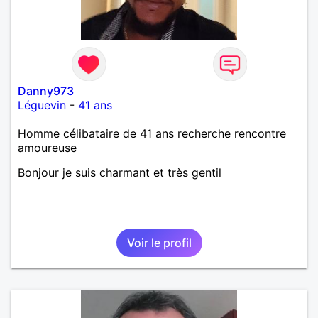
Danny973
Léguevin
-
41 ans
Homme célibataire de 41 ans recherche rencontre
amoureuse
Bonjour je suis charmant et très gentil
Voir le profil