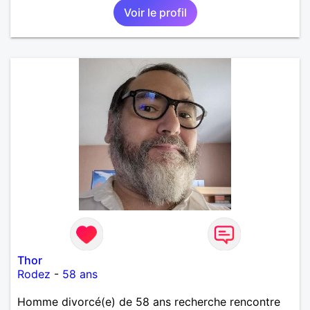
Voir le profil
Thor
Rodez
-
58 ans
Homme divorcé(e) de 58 ans recherche rencontre