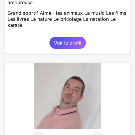
amoureuse
Grand sportif Aime= les animaux La music Les films
Les livres La nature Le bricolage La natation Le
karaté
Voir le profil