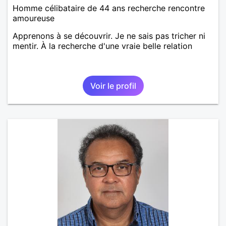
Homme célibataire de 44 ans recherche rencontre
amoureuse
Apprenons à se découvrir. Je ne sais pas tricher ni
mentir. À la recherche d'une vraie belle relation
Voir le profil