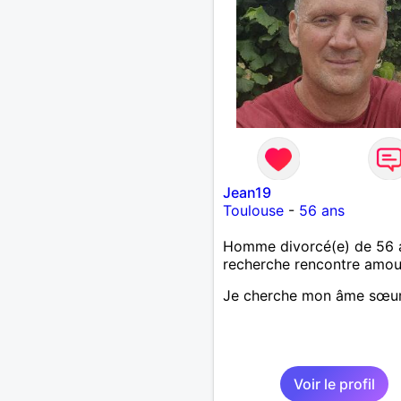
Jean19
Toulouse
-
56 ans
Homme divorcé(e) de 56 
recherche rencontre amo
Je cherche mon âme sœu
Voir le profil