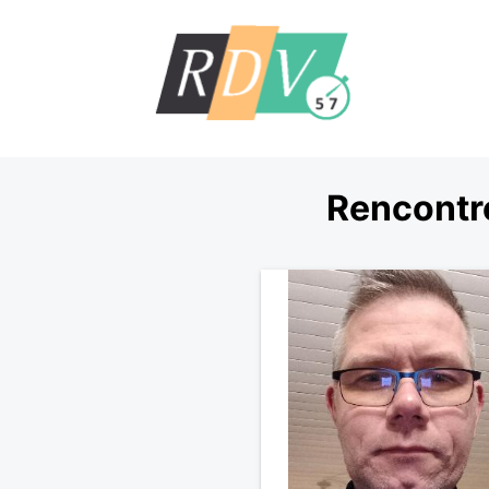
Rencontre