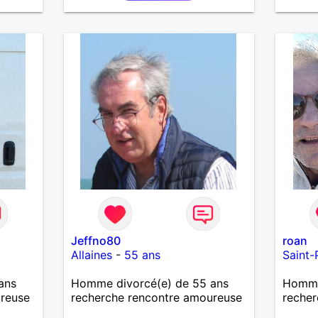
Jeffno80
roan
Allaines
-
55 ans
Saint-
ans
Homme divorcé(e) de 55 ans
Homme 
ureuse
recherche rencontre amoureuse
recher