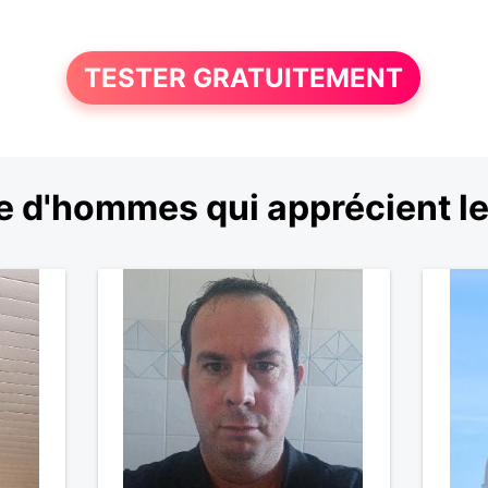
TESTER GRATUITEMENT
 d'hommes qui apprécient l