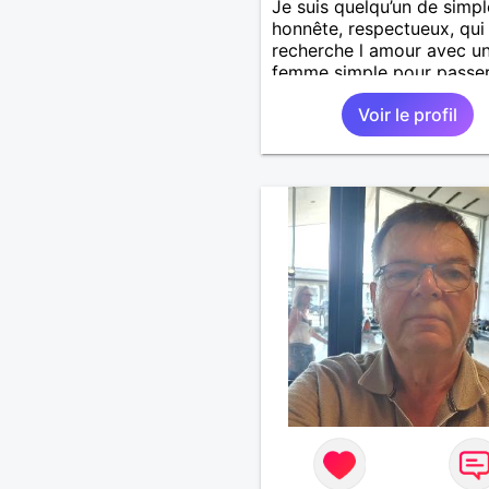
Je suis quelqu’un de simpl
honnête, respectueux, qui
recherche l amour avec u
femme simple pour passe
moments agréables :discut
Voir le profil
voyager, visiter d’autres p
sans prise de tête.