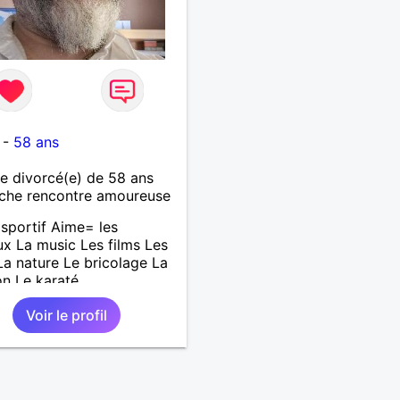
-
58 ans
 divorcé(e) de 58 ans
che rencontre amoureuse
sportif Aime= les
x La music Les films Les
 La nature Le bricolage La
on Le karaté
Voir le profil