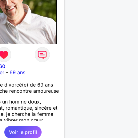
t60
er
-
69 ans
 divorcé(e) de 69 ans
che rencontre amoureuse
is un homme doux,
nt, romantique, sincère et
e, je cherche la femme
ra vibrer mon cœur
Voir le profil