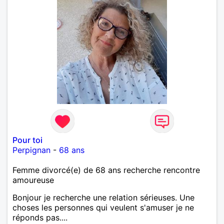
Pour toi
Perpignan
-
68 ans
Femme divorcé(e) de 68 ans recherche rencontre
amoureuse
Bonjour je recherche une relation sérieuses. Une
choses les personnes qui veulent s'amuser je ne
réponds pas....