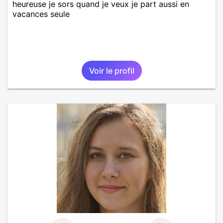
heureuse je sors quand je veux je part aussi en
vacances seule
Voir le profil