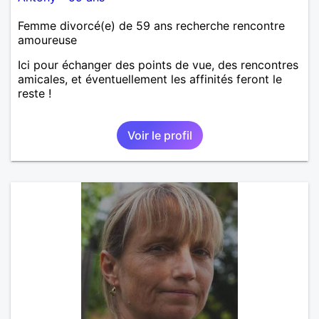
Femme divorcé(e) de 59 ans recherche rencontre
amoureuse
Ici pour échanger des points de vue, des rencontres
amicales, et éventuellement les affinités feront le
reste !
Voir le profil