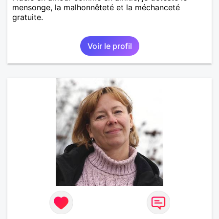
mensonge, la malhonnêteté et la méchanceté
gratuite.
Voir le profil