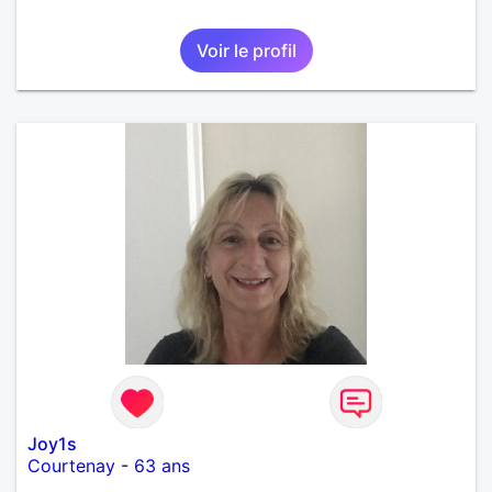
Voir le profil
Joy1s
Courtenay
-
63 ans