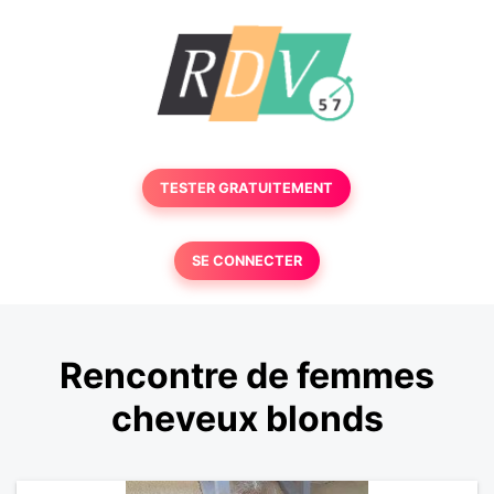
TESTER GRATUITEMENT
SE CONNECTER
Rencontre de femmes
cheveux blonds