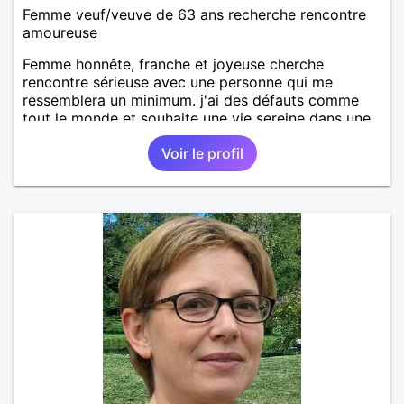
Femme veuf/veuve de 63 ans recherche rencontre
amoureuse
Femme honnête, franche et joyeuse cherche
rencontre sérieuse avec une personne qui me
ressemblera un minimum. j'ai des défauts comme
tout le monde et souhaite une vie sereine dans une
relation sur du long terme.
Voir le profil