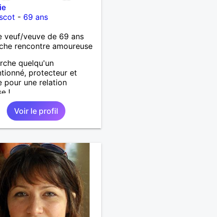
ie
scot
-
69 ans
 veuf/veuve de 69 ans
che rencontre amoureuse
rche quelqu'un
ntionné, protecteur et
e pour une relation
e !
Voir le profil