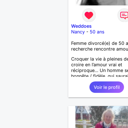
Weddoes
Nancy
-
50 ans
Femme divorcé(e) de 50 
recherche rencontre amo
Croquer la vie à pleines d
croire en l’amour vrai et
réciproque… Un homme sé
honnête / fidèle, qui saura
faire rire à nouveau, est le
Voir le profil
venu !