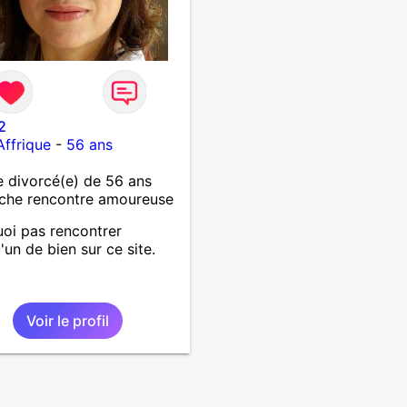
2
Affrique
-
56 ans
 divorcé(e) de 56 ans
che rencontre amoureuse
oi pas rencontrer
'un de bien sur ce site.
Voir le profil