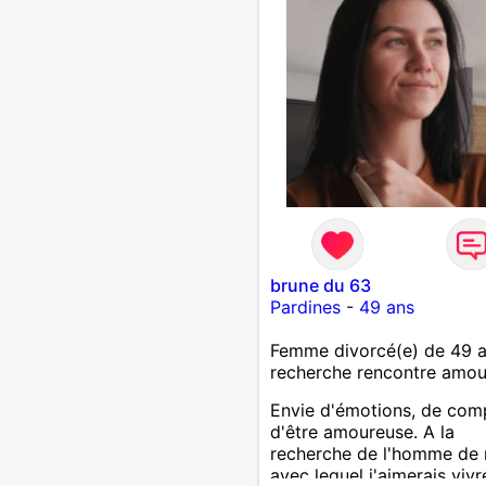
brune du 63
Pardines
-
49 ans
Femme divorcé(e) de 49 
recherche rencontre amo
Envie d'émotions, de comp
d'être amoureuse. A la
recherche de l'homme de 
avec lequel j'aimerais viv