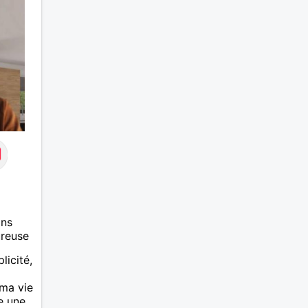
ans
ureuse
licité,
ma vie
re une