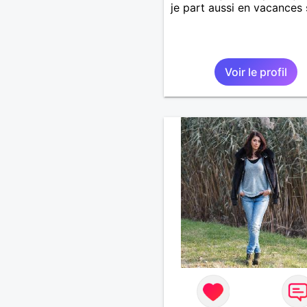
je part aussi en vacances 
Voir le profil