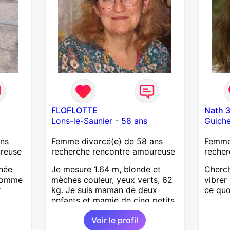
FLOFLOTTE
Nath 
Lons-le-Saunier
-
58 ans
Guich
ans
Femme divorcé(e) de 58 ans
Femme 
ureuse
recherche rencontre amoureuse
recher
nnée
Je mesure 1.64 m, blonde et
Cherch
 homme
mèches couleur, yeux verts, 62
vibrer
x
kg. Je suis maman de deux
ce quo
enfants et mamie de cinq petits.
Je fais plus jeune que mon âge,
Voir le profil
et jeune dans ma tête. Bosseuse,