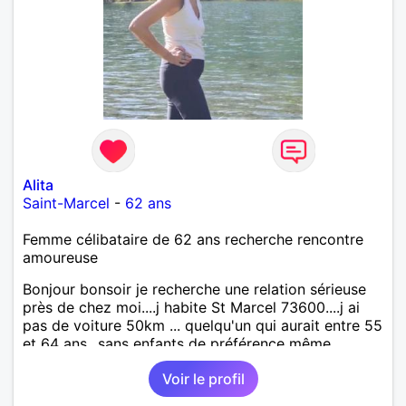
Alita
Saint-Marcel
-
62 ans
Femme célibataire de 62 ans recherche rencontre
amoureuse
Bonjour bonsoir je recherche une relation sérieuse
près de chez moi....j habite St Marcel 73600....j ai
pas de voiture 50km ... quelqu'un qui aurait entre 55
et 64 ans...sans enfants de préférence même
adultes et qui n aurait garder aucun contact avec
Voir le profil
une où plusieurs ex...si vous correspondez à ma
recherche ecrivez moi je vous répondrai...