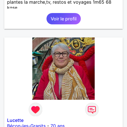
plantes la marche,tv, restos et voyages 1m65 68
kgse
Voir le profil
Lucette
Bécon-les-Granits
-
70 ans