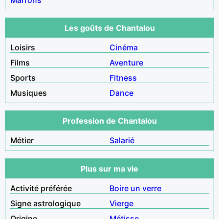
Les goûts de Chantalou
Loisirs
Cinéma
Films
Aventure
Sports
Fitness
Musiques
Dance
Profession de Chantalou
Métier
Salarié
Plus sur ma vie
Activité préférée
Boire un verre
Signe astrologique
Vierge
Origine
Métisse