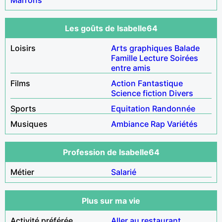
Les goûts de Isabelle64
Loisirs
Arts graphiques
Balade
Famille
Lecture
Soirées
entre amis
Films
Action
Fantastique
Science fiction
Divers
Sports
Equitation
Randonnée
Musiques
Ambiance
Rap
Variétés
Profession de Isabelle64
Métier
Salarié
Plus sur ma vie
Activité préférée
Aller au restaurant