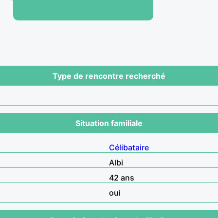
Type de rencontre recherché
Situation familiale
Célibataire
Albi
42 ans
oui