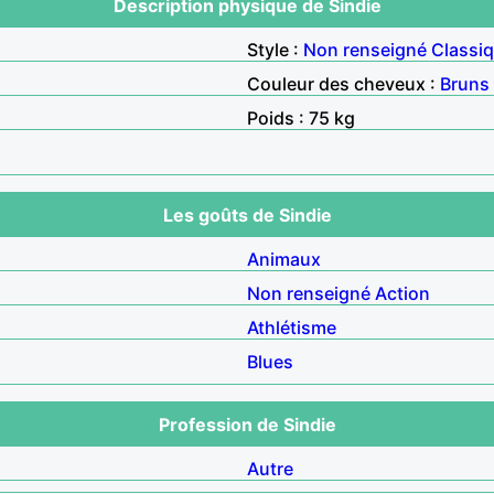
Description physique de Sindie
Style :
Non renseigné
Classi
Couleur des cheveux :
Bruns
Poids : 75 kg
Les goûts de Sindie
Animaux
Non renseigné
Action
Athlétisme
Blues
Profession de Sindie
Autre