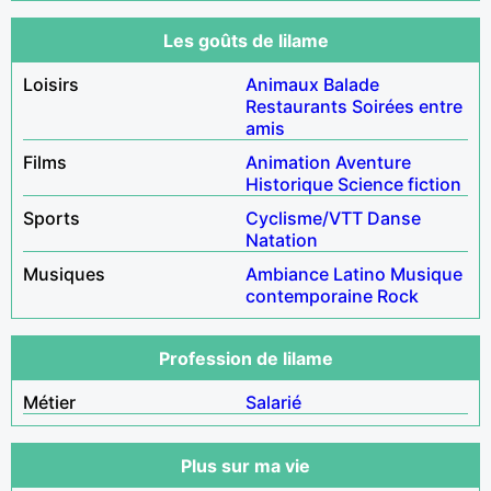
Les goûts de lilame
Loisirs
Animaux
Balade
Restaurants
Soirées entre
amis
Films
Animation
Aventure
Historique
Science fiction
Sports
Cyclisme/VTT
Danse
Natation
Musiques
Ambiance
Latino
Musique
contemporaine
Rock
Profession de lilame
Métier
Salarié
Plus sur ma vie