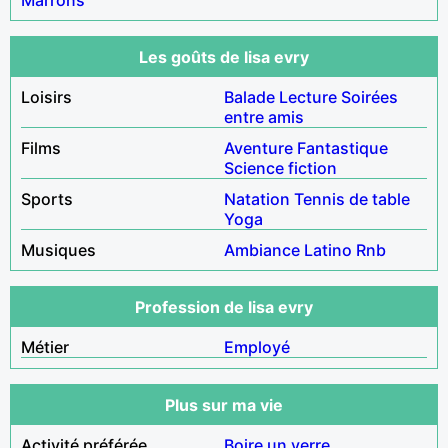
Les goûts de lisa evry
Loisirs
Balade
Lecture
Soirées
entre amis
Films
Aventure
Fantastique
Science fiction
Sports
Natation
Tennis de table
Yoga
Musiques
Ambiance
Latino
Rnb
Profession de lisa evry
Métier
Employé
Plus sur ma vie
Activité préférée
Boire un verre