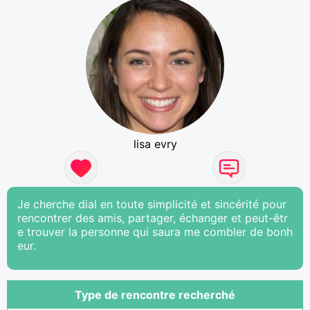
lisa evry
Je cherche dial en toute simplicité et sincérité pour
rencontrer des amis, partager, échanger et peut-êtr
e trouver la personne qui saura me combler de bonh
eur.
Type de rencontre recherché