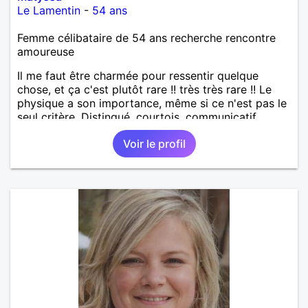
Le Lamentin
-
54 ans
Femme célibataire de 54 ans recherche rencontre
amoureuse
Il me faut être charmée pour ressentir quelque
chose, et ça c'est plutôt rare !! très très rare !! Le
physique a son importance, même si ce n'est pas le
seul critère. Distingué, courtois, communicatif,
drôle, intelligent... Les bwabwas de services
Voir le profil
m'insupportent !!! Je recherche des contacts
résidant sur l'île ... les échanges à distance ne sont
pas dans mes prérogatives