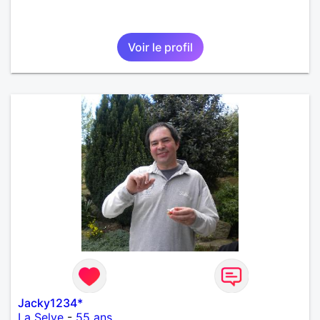
Voir le profil
Jacky1234*
La Selve
-
55 ans