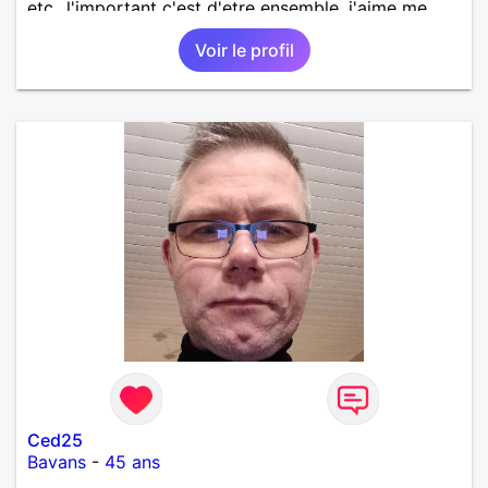
etc...l'important c'est d'etre ensemble .j'aime me
balader , faire du sport , regarder des film , aller au
Voir le profil
théatre etc et j'aime par dessus tous rire
Ced25
Bavans
-
45 ans