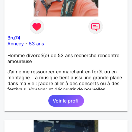
Bru74
Annecy
-
53 ans
Homme divorcé(e) de 53 ans recherche rencontre
amoureuse
J’aime me ressourcer en marchant en forêt ou en
montagne. La musique tient aussi une grande place
dans ma vie : j’adore aller à des concerts ou à des
festivals. Voyager et découvrir de nouvelles
cultures, c’est ce qui m’inspire le plus. J’aimerais
Voir le profil
rencontrer quelqu’un avec qui partager ces
moments simples et sincères.