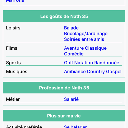
Les goûts de Nath 35
Loisirs
Balade
Bricolage/Jardinage
Soirées entre amis
Films
Aventure
Classique
Comédie
Sports
Golf
Natation
Randonnée
Musiques
Ambiance
Country
Gospel
Profession de Nath 35
Métier
Salarié
Plus sur ma vie
Activité préférée
Se balader