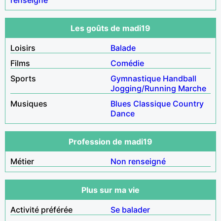
Les goûts de madi19
Loisirs
Balade
Films
Comédie
Sports
Gymnastique
Handball
Jogging/Running
Marche
Musiques
Blues
Classique
Country
Dance
Profession de madi19
Métier
Non renseigné
Plus sur ma vie
Activité préférée
Se balader