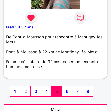
laeti 54 32 ans
De Pont-à-Mousson pour rencontre à Montigny-lès-
Metz
Pont-à-Mousson à 22 km de Montigny-lès-Metz
Femme célibataire de 32 ans recherche rencontre
homme amoureuse
Jeune femme indépendante, active, sincère,
généreuse, aimant les soirées entre amis, les
voyages, je recherche un homme ayant le même
profil pour une relation sincère et durable.
1
2
3
4
5
6
7
8
Metz