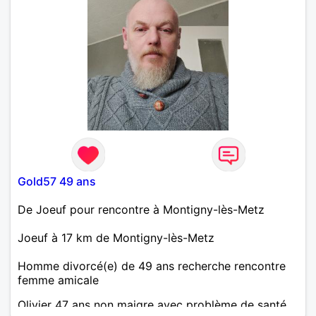
Gold57 49 ans
De Joeuf pour rencontre à Montigny-lès-Metz
Joeuf à 17 km de Montigny-lès-Metz
Homme divorcé(e) de 49 ans recherche rencontre
femme amicale
Olivier 47 ans non maigre avec problème de santé