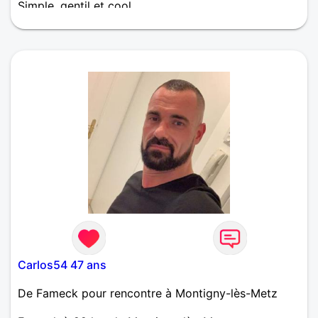
Simple, gentil et cool
Carlos54 47 ans
De Fameck pour rencontre à Montigny-lès-Metz