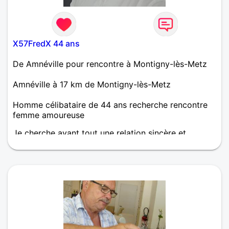
X57FredX 44 ans
De Amnéville pour rencontre à Montigny-lès-Metz
Amnéville à 17 km de Montigny-lès-Metz
Homme célibataire de 44 ans recherche rencontre
femme amoureuse
Je cherche avant tout une relation sincère et
durable, dans laquelle chacun peut être lui-même.
Je suis quelqu’un de posé, à l’écoute, et j’apprécie
les choses simples : un bon repas, une conversation
profonde, une promenade en nature. Si tu es dans le
même état d’esprit et que tu crois encore à
l’alchimie… Écrivons la suite à deux.